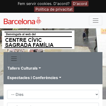
Fem servir cookies. D'acord?
D'acord
Política de privacitat
Tallers Culturals
Espectacles i Conferències
Dies
Família