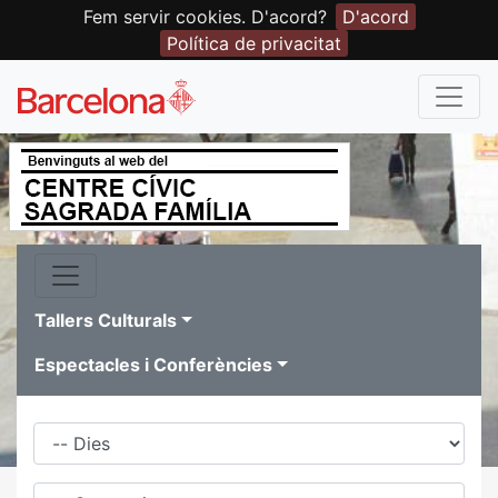
Fem servir cookies. D'acord?
D'acord
Política de privacitat
Tallers Culturals
Espectacles i Conferències
Dies
Família