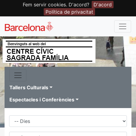
Fem servir cookies. D'acord?
D'acord
Política de privacitat
Tallers Culturals
Espectacles i Conferències
Dies
Família