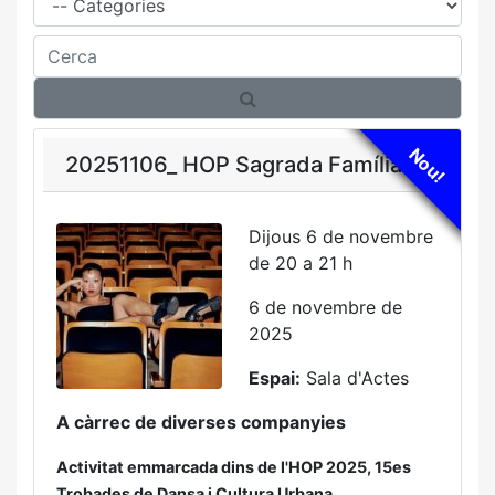
Cerca
Nou!
20251106_ HOP Sagrada Família
Dijous 6 de novembre
de 20 a 21 h
6 de novembre de
2025
Espai:
Sala d'Actes
A càrrec de diverses companyies
Activitat emmarcada dins de l'HOP 2025, 15es
Trobades de Dansa i Cultura Urbana