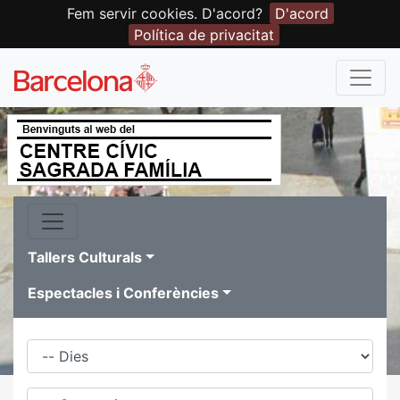
Fem servir cookies. D'acord?
D'acord
Política de privacitat
Tallers Culturals
Espectacles i Conferències
Dies
Família