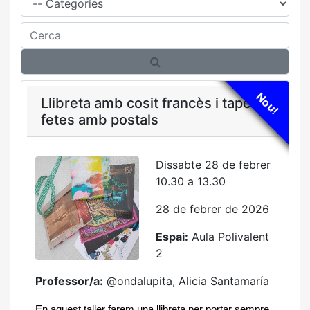
Cerca
Nou!
Llibreta amb cosit francès i tapes
fetes amb postals
Dissabte 28 de febrer
10.30 a 13.30
28 de febrer de 2026
Espai:
Aula Polivalent
2
Professor/a:
@ondalupita, Alicia Santamaría
En aquest taller farem una llibreta per portar sempre