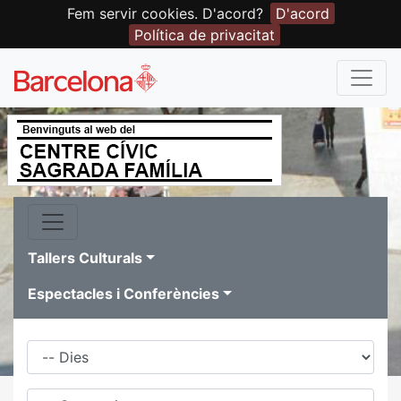
Fem servir cookies. D'acord?
D'acord
Política de privacitat
Tallers Culturals
Espectacles i Conferències
Dies
Família