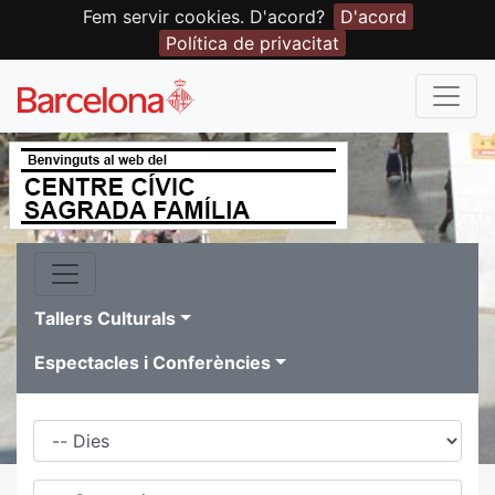
Fem servir cookies. D'acord?
D'acord
Política de privacitat
Tallers Culturals
Espectacles i Conferències
Dies
Família