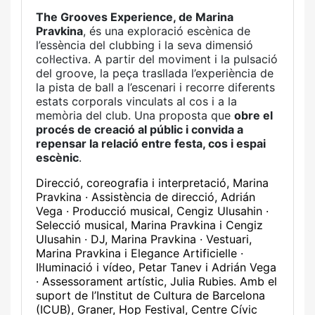
The Grooves Experience, de Marina
Pravkina
, és una exploració escènica de
l’essència del clubbing i la seva dimensió
col·lectiva. A partir del moviment i la pulsació
del groove, la peça trasllada l’experiència de
la pista de ball a l’escenari i recorre diferents
estats corporals vinculats al cos i a la
memòria del club. Una proposta que
obre el
procés de creació al públic i convida a
repensar la relació entre festa, cos i espai
escènic
.
Direcció, coreografia i interpretació, Marina
Pravkina · Assistència de direcció, Adrián
Vega · Producció musical, Cengiz Ulusahin ·
Selecció musical, Marina Pravkina i Cengiz
Ulusahin · DJ, Marina Pravkina · Vestuari,
Marina Pravkina i Elegance Artificielle ·
Il·luminació i vídeo, Petar Tanev i Adrián Vega
· Assessorament artístic, Julia Rubies. Amb el
suport de l’Institut de Cultura de Barcelona
(ICUB), Graner, Hop Festival, Centre Cívic