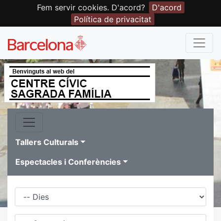
Fem servir cookies. D'acord?
D'acord
Política de privacitat
Tallers Culturals
Espectacles i Conferències
Dies
Família