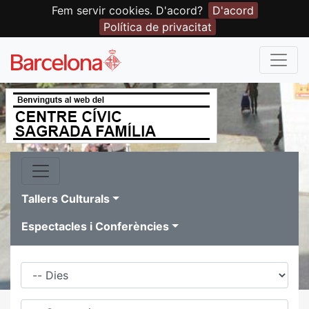
Fem servir cookies. D'acord?
D'acord
Política de privacitat
Tallers Culturals
Espectacles i Conferències
Dies
Família