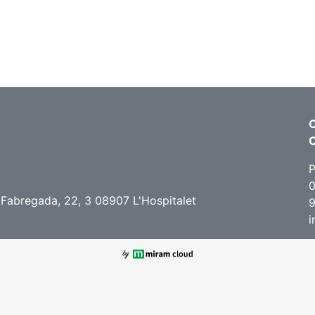
C
P
0
 Fabregada, 22, 3 08907 L'Hospitalet
9
i