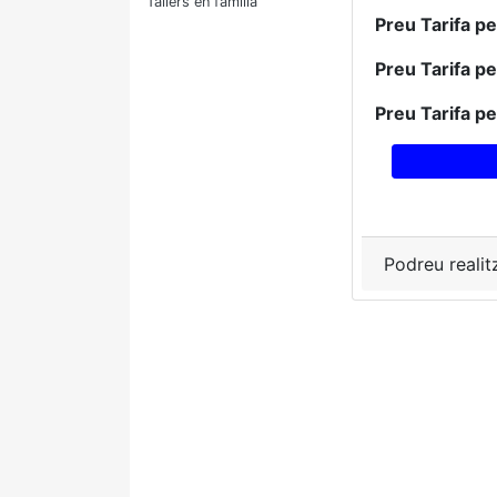
Tallers en família
Preu Tarifa p
Preu Tarifa p
Preu Tarifa p
Podreu realit