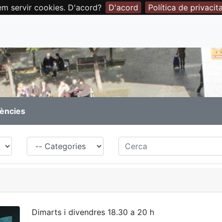
em servir cookies. D'acord?
D'acord
Política de privacit
rències
Família
Cerca
Dimarts i divendres 18.30 a 20 h