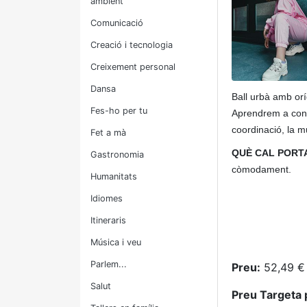
ambient
Comunicació
Creació i tecnologia
Creixement personal
Dansa
Ball urbà amb or
Fes-ho per tu
Aprendrem a contr
coordinació, la mus
Fet a mà
QUÈ CAL PORTA
Gastronomia
còmodament.
Humanitats
Idiomes
Itineraris
Música i veu
Parlem...
Preu:
52,49 € 
Salut
Preu Targeta 