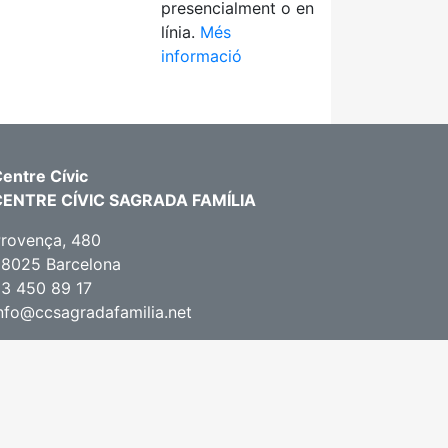
presencialment o en
línia.
Més
informació
entre Cívic
CENTRE CÍVIC SAGRADA FAMÍLIA
rovença, 480
8025 Barcelona
3 450 89 17
nfo@ccsagradafamilia.net