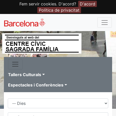
Fem servir cookies. D'acord?
D'acord
Política de privacitat
Tallers Culturals
Espectacles i Conferències
Dies
Família