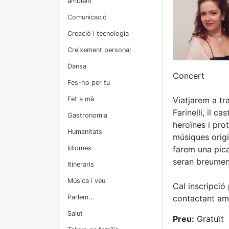
ambient
Comunicació
Creació i tecnologia
Creixement personal
Dansa
Concert
Fes-ho per tu
Fet a mà
Viatjarem a tr
Farinelli, il 
Gastronomia
heroïnes i pro
Humanitats
músiques origi
Idiomes
farem una pica
seran breumen
Itineraris
Música i veu
Cal inscripció
Parlem...
contactant amb
Salut
Preu:
Gratuït