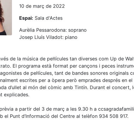
10 de març de 2022
Espai:
Sala d'Actes
Aurèlia Pessarodona: soprano
Josep Lluís Viladot: piano
avés de la música de pel·lícules tan diverses com Up de Wal
castrato. El programa està format per cançons i peces instru
tagonistes de pel·lícules, tant de bandes sonores originals 
nalment escrites per a òpera però emprades després en el c
da d’ullet al món del còmic amb Tintín. Durant el concert, 
t explicades.
 prèvia a partir del 3 de març a les 9.30 h a ccsagradafamil
 el Punt d’Informació del Centre al telèfon 934 508 917.