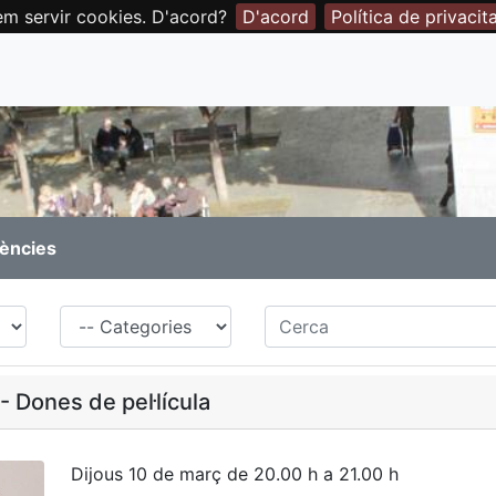
em servir cookies. D'acord?
D'acord
Política de privacit
rències
Família
Cerca
 Dones de pel·lícula
Dijous 10 de març de 20.00 h a 21.00 h