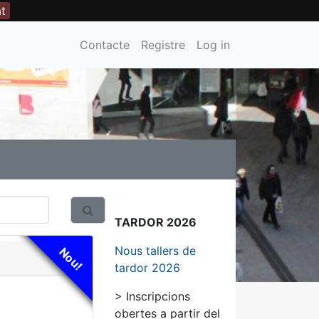
at
Contacte
Registre
Log in
TARDOR 2026
Nous tallers de
Nou!
tardor 2026
> Inscripcions
obertes a partir del