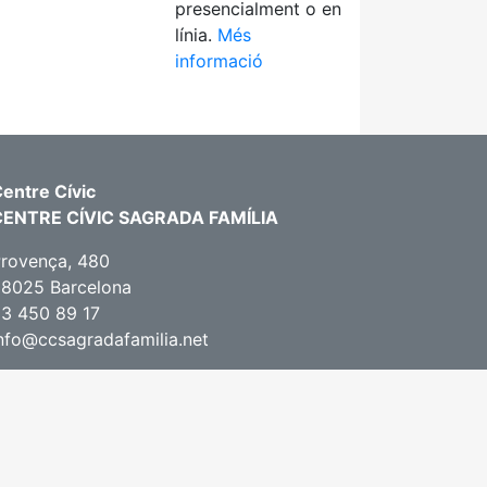
presencialment o en
línia.
Més
informació
entre Cívic
CENTRE CÍVIC SAGRADA FAMÍLIA
rovença, 480
8025 Barcelona
3 450 89 17
nfo@ccsagradafamilia.net