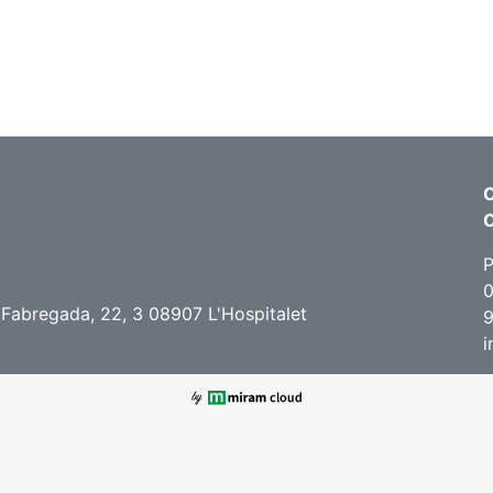
C
P
0
 Fabregada, 22, 3 08907 L'Hospitalet
9
i