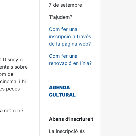
7 de setembre
T'ajudem?
Com fer una
inscripció a través
de la pàgina web?
Com fer una
t Disney o
renovació en línia?
mentals sobre
com de
inema, i hi
AGENDA
les peces
CULTURAL
ia.net o bé
Abans d'inscriure't
La inscripció és