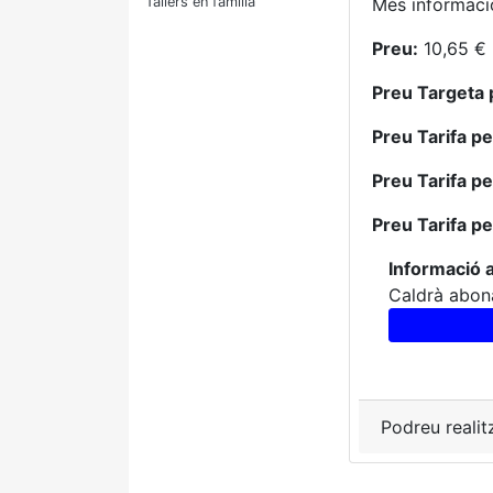
Tallers en família
Més informac
Preu:
10,65 € 
Preu Targeta 
Preu Tarifa p
Preu Tarifa p
Preu Tarifa p
Informació a
Caldrà abona
Podreu realit