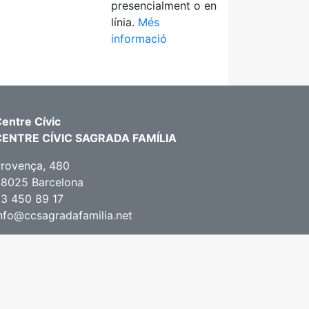
presencialment o en
línia.
Més
informació
entre Cívic
CENTRE CÍVIC SAGRADA FAMÍLIA
rovença, 480
8025 Barcelona
3 450 89 17
nfo@ccsagradafamilia.net