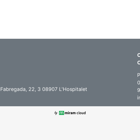
C
P
0
 Fabregada, 22, 3 08907 L'Hospitalet
9
i