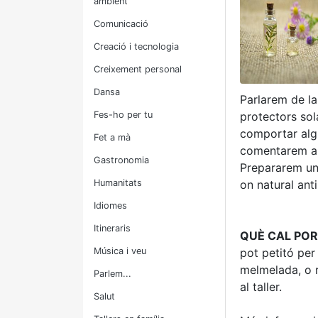
ambient
Comunicació
Creació i tecnologia
Creixement personal
Dansa
Parlarem de la
Fes-ho per tu
protectors sol
comportar algu
Fet a mà
comentarem alt
Gastronomia
Prepararem un 
Humanitats
on natural ant
Idiomes
Itineraris
QUÈ CAL POR
Música i veu
pot petitó per
melmelada, o re
Parlem...
al taller.
Salut