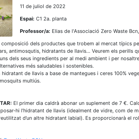
11 de juliol de 2022
Espai:
C1 2a. planta
Professor/a:
Elias de l'Associació Zero Waste Bcn,
 composició dels productes que trobem al mercat típics per 
ars, antimosqutis, hidratants de llavis… Veurem els perills 
ns dels seus ingredients per al medi ambient i per nosaltre
ernatives més saludables i sostenibles.
hidratant de llavis a base de mantegues i ceres 100% vegeta
imosquits multiús.
TAR:
El primer dia caldrà abonar un suplement de 7 €. Cal
 posar-hi l’hidratant de llavis (idealment de vidre, com de 
utilitzat d’un altre hidratant labial). Es proporcionarà el ro