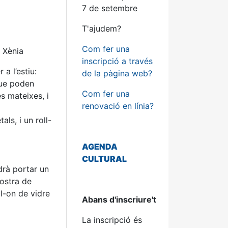
7 de setembre
T'ajudem?
Com fer una
 Xènia
inscripció a través
a l’estiu:
de la pàgina web?
que poden
Com fer una
s mateixes, i
renovació en línia?
ls, i un roll-
AGENDA
CULTURAL
drà portar un
mostra de
ll-on de vidre
Abans d'inscriure't
La inscripció és