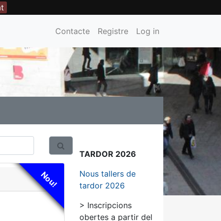
at
Contacte
Registre
Log in
TARDOR 2026
Nous tallers de
Nou!
tardor 2026
> Inscripcions
obertes a partir del