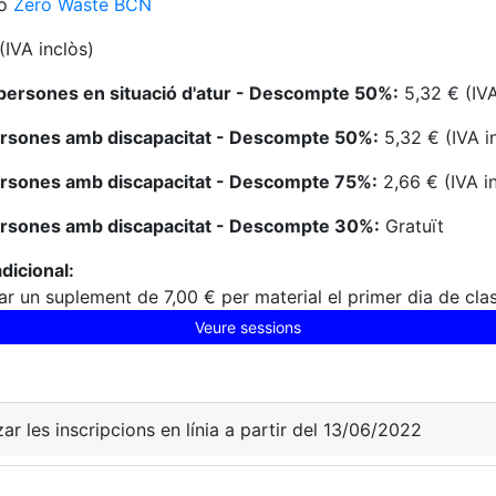
ió
Zero Waste BCN
(IVA inclòs)
persones en situació d'atur - Descompte 50%:
5,32 € (IVA
ersones amb discapacitat - Descompte 50%:
5,32 € (IVA i
ersones amb discapacitat - Descompte 75%:
2,66 € (IVA i
ersones amb discapacitat - Descompte 30%:
Gratuït
dicional:
r un suplement de 7,00 € per material el primer dia de cla
Veure sessions
zar les inscripcions en línia a partir del 13/06/2022