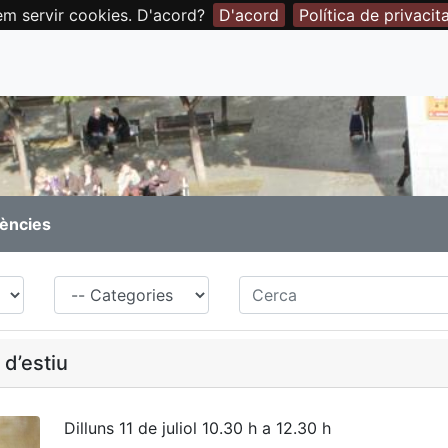
em servir cookies. D'acord?
D'acord
Política de privacit
rències
Família
Cerca
d’estiu
Dilluns 11 de juliol 10.30 h a 12.30 h