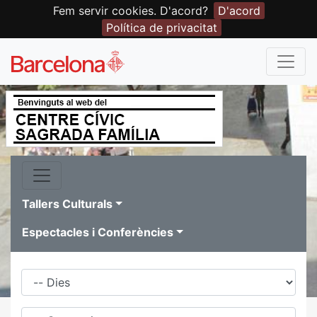
Fem servir cookies. D'acord?
D'acord
Política de privacitat
Tallers Culturals
Espectacles i Conferències
Dies
Família