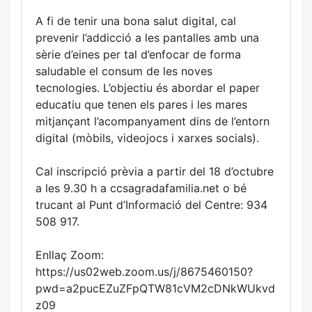
A fi de tenir una bona salut digital, cal
prevenir l’addicció a les pantalles amb una
sèrie d’eines per tal d’enfocar de forma
saludable el consum de les noves
tecnologies. L’objectiu és abordar el paper
educatiu que tenen els pares i les mares
mitjançant l’acompanyament dins de l’entorn
digital (mòbils, videojocs i xarxes socials).
Cal inscripció prèvia a partir del 18 d’octubre
a les 9.30 h a ccsagradafamilia.net o bé
trucant al Punt d’Informació del Centre: 934
508 917.
Enllaç Zoom:
https://us02web.zoom.us/j/8675460150?
pwd=a2pucEZuZFpQTW81cVM2cDNkWUkvd
z09