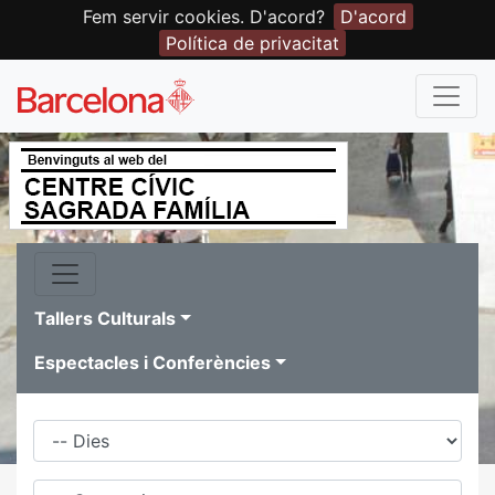
Fem servir cookies. D'acord?
D'acord
Política de privacitat
Tallers Culturals
Espectacles i Conferències
Dies
Família