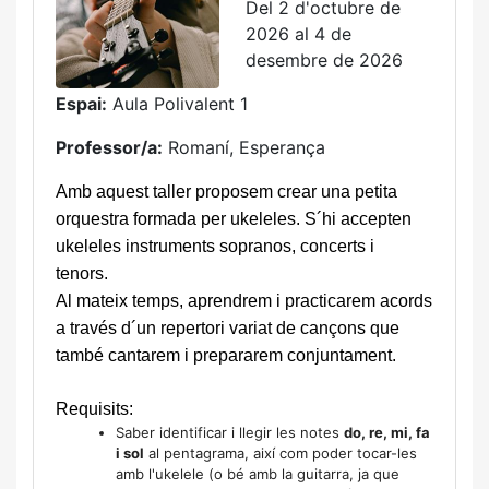
Del 2 d'octubre de
2026 al 4 de
desembre de 2026
Espai:
Aula Polivalent 1
Professor/a:
Romaní, Esperança
Amb aquest taller proposem crear una petita
orquestra formada per ukeleles. S´hi accepten
ukeleles instruments sopranos, concerts i
tenors.
Al mateix temps, aprendrem i practicarem acords
a través d´un repertori variat de cançons que
també cantarem i prepararem conjuntament.
Requisits:
Saber identificar i llegir les notes
do, re, mi, fa
i sol
al pentagrama, així com poder tocar-les
amb l'ukelele (o bé amb la guitarra, ja que